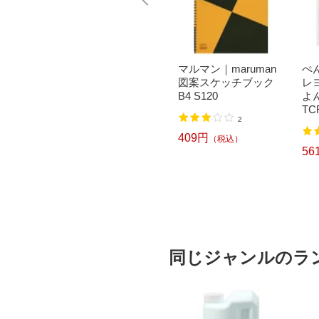
HIBAN
KOKUYO｜コクヨ 学
マルマン｜maruman
ぺん
ッター
習ハサミ ハサ-P270B
図案スケッチブック
レ
ー
エアロフィットサク
B4 S120
よん
サ・キッズ 青
TC
2
1
409円
（税込）
475円
56
（税込）
同じジャンルのラ