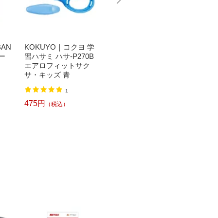
BAN
KOKUYO｜コクヨ 学
マルマン｜maruman
ぺんてる
ー
習ハサミ ハサ-P270B
図案スケッチブック
レヨン
エアロフィットサク
B4 S120
よん 16
サ・キッズ 青
TCR16
2
1
409円
（税込）
475円
561円
（税込）