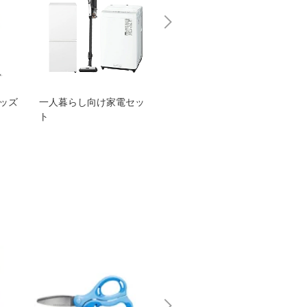
グッズ
一人暮らし向け家電セッ
オススメ！ヤマハ 電動
TEN
ト
アシスト自転車
ェア