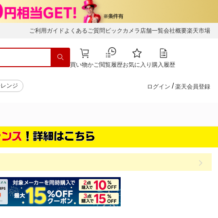
ご利用ガイド
よくあるご質問
ビックカメラ店舗一覧
会社概要
楽天市場
買い物かご
閲覧履歴
お気に入り
購入履歴
/
子レンジ
ログイン
楽天会員登録