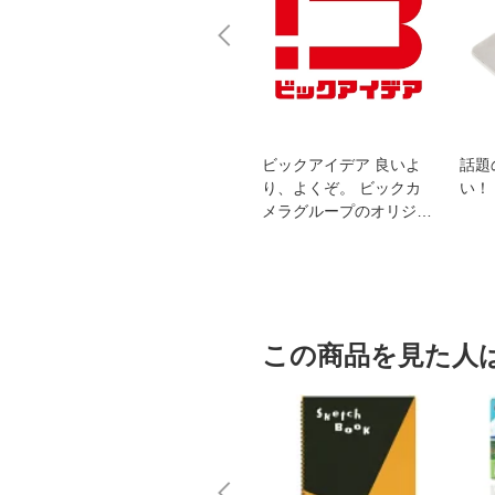
スオー
おすすめ！REGZA 4K液
ビックアイデア 良いよ
話題
洗浄
晶テレビ
り、よくぞ。 ビックカ
い！
メラグループのオリジナ
ルブランド
この商品を見た人