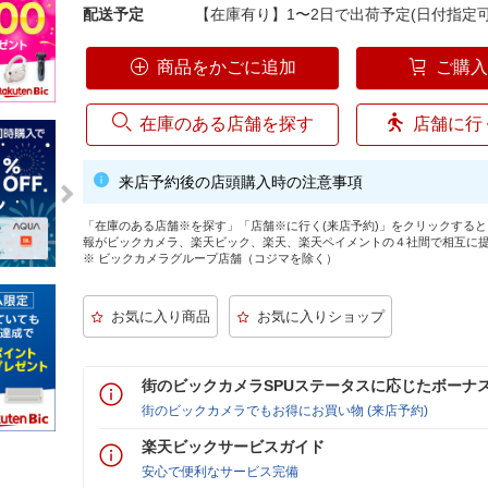
配送予定
【在庫有り】1〜2日で出荷予定(日付指定可
商品をかごに追加
ご購
在庫のある店舗を探す
店舗に行
来店予約後の店頭購入時の注意事項
「在庫のある店舗※を探す」「店舗※に行く(来店予約)」をクリックする
報がビックカメラ、楽天ビック、楽天、楽天ペイメントの４社間で相互に
※ ビックカメラグループ店舗（コジマを除く）
街のビックカメラSPUステータスに応じたボーナ
街のビックカメラでもお得にお買い物 (来店予約)
楽天ビックサービスガイド
安心で便利なサービス完備