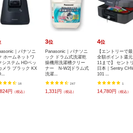
3
4
位
位
位
nasonic｜パナソニ
Panasonic｜パナソニ
【エントリーで最
ク ホームネットワ
ック ドラム式洗濯乾
全額ポイント還元｜
クシステム HDペッ
燥機用洗濯槽クリー
11まで】 セント
カメラ ブラック KX
ナー N-W2[ドラム式
日本｜Sentry CH
...
洗濯...
101 ...
16
247
1
,824円
1,331円
14,780円
（税込）
（税込）
（税込）