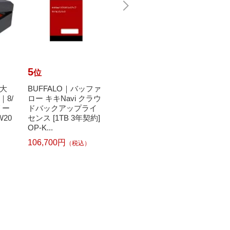
5
6
7
位
位
位
大
BUFFALO｜バッファ
日本技研工業｜NIPP
Joh
8/
ロー キキNavi クラウ
ON GIKEN INDUSTRI
カビキ
リー
ドバックアップライ
AL 紙ごみ収集袋 マチ
かえ
W20
センス [1TB 3年契約]
付 KG-10 茶色 [10枚]
【rb_
OP-K...
333円
（税込）
106,700円
（税込）
348円