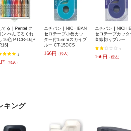
てる｜Pentel ク
ニチバン｜NICHIBAN
ニチバン｜NICHI
ヨン ぺんてるくれ
セロテープ小巻カッ
セロテープカッタ
 16色 PTCR-16[P
ター付15mmスカイブ
直線切りブルー
R16]
ルー CT-15DCS
1
166円
（税込）
1
166円
（税込）
1円
（税込）
ンキング