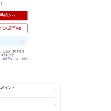
)
入手続きへ
く(来店予約)
と、ご注文に関する情
提供されます。
来店予約とは
｜
規約
スポイント