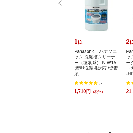
10
1
2
位
位
achi
花王｜Kao トイレク
Panasonic｜パナソニ
Pa
書 封
イックル 消臭ストロ
ック 洗濯槽クリーナ
ッ
ジタッ
ング つめかえ用 20枚
ー（塩素系） N-W1A
ー
00枚）
入 フレッシュハーブ
[縦型洗濯機対応 /塩素
ト
の香...
系...
-HD
2
74
618円
1,710円
21
込）
（税込）
（税込）