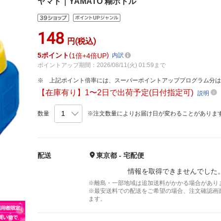
ヤマト｜YAMATO 糊ボトル
148
円(税込)
5
ポイント
1倍
4倍UP
内訳
ポイントアップ期間：2026/08/11(火) 01:59まで
上記ポイント倍率には、スーパーポイントアッププログラム分
【在庫有り】1〜2日で出荷予定(日付指定可)
説明
数量
※注文数量によりお届け日が変わることがありま
配送
東京都 - 宅配便
情報を取得できませんでした
※離島・一部地域は追加送料がかかる場合があり
※最安送料での配送をご希望の場合、注文確認画
ます。