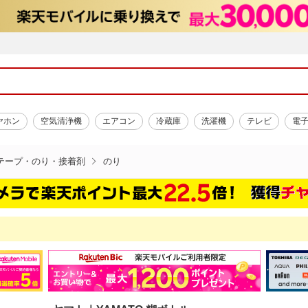
ヤホン
空気清浄機
エアコン
冷蔵庫
洗濯機
テレビ
電
テープ・のり・接着剤
のり