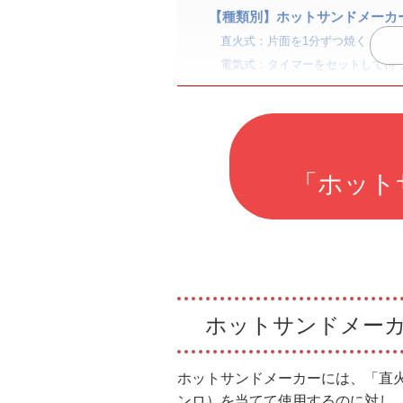
【種類別】ホットサンドメーカ
直火式：片面を1分ずつ焼く
電気式：タイマーをセットして待
おいしくホットサンドを焼くコ
油を塗って香ばしく焼く
具材は多めに入れた方が食べごた
切り方をおしゃれにアレンジ
「ホット
ホットサンドメーカーのメンテ
直火式：洗剤で洗い水気を拭き取
電気式：濡れたタオルなどで拭き
おすすめホットサンドメーカー
直火式のおすすめホットサンドメ
ホットサンドメーカ
電気式のおすすめホットサンドメ
ホットサンドメーカーには、「直
ンロ）を当てて使用するのに対し