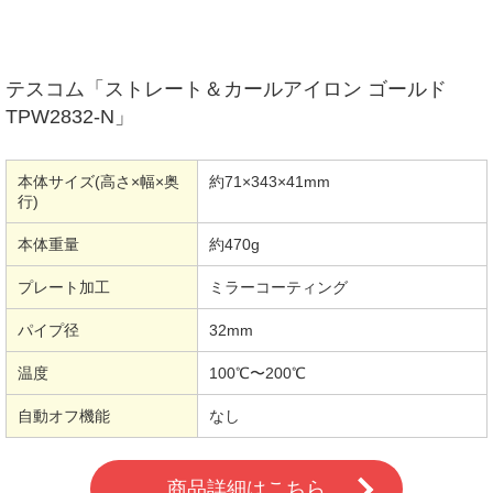
テスコム「ストレート＆カールアイロン ゴールド
TPW2832-N」
本体サイズ(高さ×幅×奥
約71×343×41mm
行)
本体重量
約470g
プレート加工
ミラーコーティング
パイプ径
32mm
温度
100℃〜200℃
自動オフ機能
なし
商品詳細はこちら