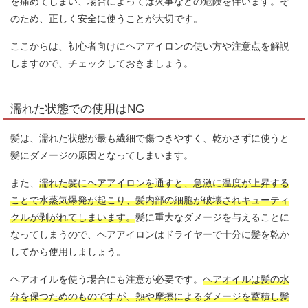
を痛めてしまい、場合によっては火事などの危険を伴います。そ
のため、正しく安全に使うことが大切です。
ここからは、初心者向けにヘアアイロンの使い方や注意点を解説
しますので、チェックしておきましょう。
濡れた状態での使用はNG
髪は、濡れた状態が最も繊細で傷つきやすく、乾かさずに使うと
髪にダメージの原因となってしまいます。
また、
濡れた髪にヘアアイロンを通すと、急激に温度が上昇する
ことで水蒸気爆発が起こり、髪内部の細胞が破壊されキューティ
クルが剥がれてしまいます。
髪に重大なダメージを与えることに
なってしまうので、ヘアアイロンはドライヤーで十分に髪を乾か
してから使用しましょう。
ヘアオイルを使う場合にも注意が必要です。
ヘアオイルは髪の水
分を保つためのものですが、熱や摩擦によるダメージを蓄積し髪