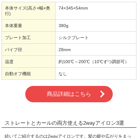
本体サイズ(高さ×幅×奥
74×345×54mm
行)
本体重量
380g
プレート加工
シルクプレート
パイプ径
28mm
温度
約100℃～200℃（10℃ずつ調節可）
自動オフ機能
なし
商品詳細はこちら
ストレートとカールの両方使える2wayアイロン3選
続いてご紹介するのは2wayアイロンです。髪の癖や広がりをまっ